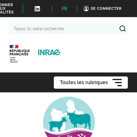
BONNER
FR
UX
SE CONNECTER
ALITÉS
Tapez
ici
votre
recherche
Toutes les rubriques