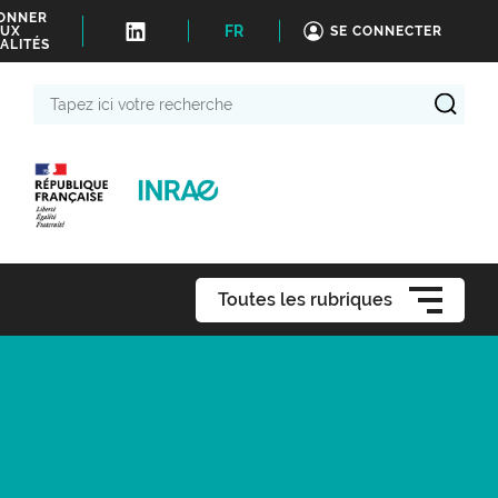
BONNER
FR
UX
SE CONNECTER
ALITÉS
Tapez
ici
votre
recherche
Toutes les rubriques