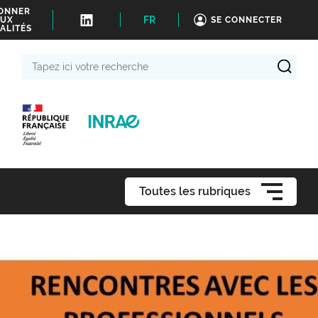
BONNER
FR
UX
SE CONNECTER
ALITÉS
Tapez
ici
votre
recherche
Toutes les rubriques