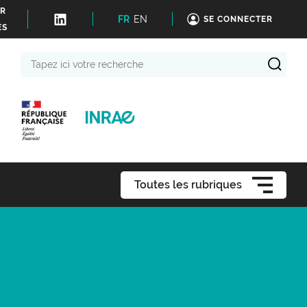
ER
FR
EN
SE CONNECTER
ÉS
Tapez
ici
votre
recherche
Toutes les rubriques