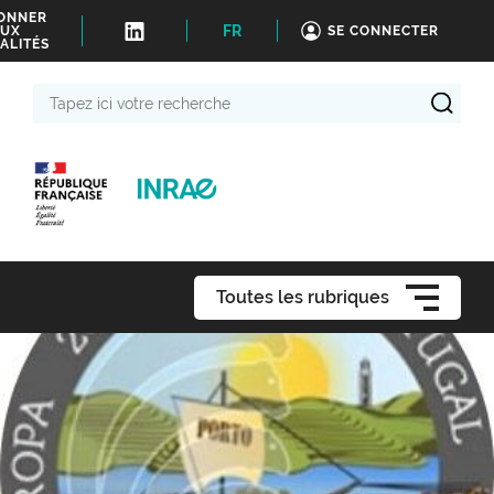
BONNER
FR
UX
SE CONNECTER
ALITÉS
Tapez
ici
votre
recherche
Toutes les rubriques