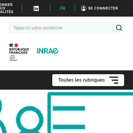
BONNER
FR
UX
SE CONNECTER
ALITÉS
Tapez
ici
votre
recherche
Toutes les rubriques