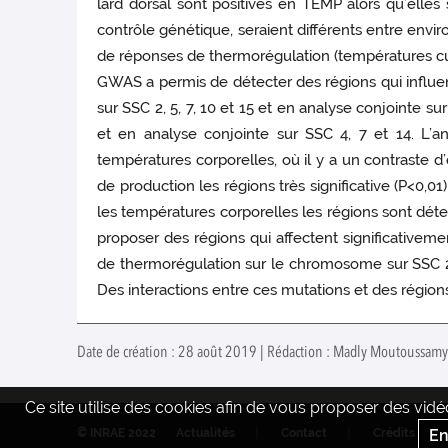
lard dorsal sont positives en TEMP alors qu’elle
contrôle génétique, seraient différents entre envi
de réponses de thermorégulation (températures cuta
GWAS a permis de détecter des régions qui influenc
sur SSC 2, 5, 7, 10 et 15 et en analyse conjointe s
et en analyse conjointe sur SSC 4, 7 et 14. L’
températures corporelles, où il y a un contraste d’
de production les régions très significative (P<0,
les températures corporelles les régions sont dét
proposer des régions qui affectent significativement
de thermorégulation sur le chromosome sur SSC 2, 
Des interactions entre ces mutations et des régio
Date de création : 28 août 2019 | Rédaction : Madly Moutoussamy
Ce site utilise des cookies afin de vous proposer des vi
En
© INRAE 2022
Actualités
Contact
Crédits