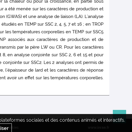
 la chaleur ou pour la croissance, en partie sous
eur a été menée sur les caractères de production et
on (GWAS) et une analyse de liaison (LA). L’analyse
 étudiés en TEMP sur SSC 2, 4, 5, 7 et 16 ; en TROP
) pour les températures corporelles en TEMP sur SSC5
SNP associés aux caractères de production et de
e transmis par le père LW ou CR. Pour les caractères
 8, en analyse conjointe sur SSC 2, 6 et 15 et pour
e conjointe sur SSC2. Les 2 analyses ont permis de
ire, l’épaisseur de lard et les caractères de réponse
t avoir un effet sur les températures corporelles.
ateformes sociales et des contenus animés et interactifs.
Re
iser
des cookies
www.inrae.fr