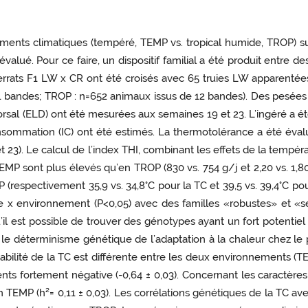
ments climatiques (tempéré, TEMP vs. tropical humide, TROP) s
alué. Pour ce faire, un dispositif familial a été produit entre de
verrats F1 LW x CR ont été croisés avec 65 truies LW apparenté
 bandes; TROP : n=652 animaux issus de 12 bandes). Des pesées on
rsal (ELD) ont été mesurées aux semaines 19 et 23. L’ingéré a ét
onsommation (IC) ont été estimés. La thermotolérance a été éva
et 23). Le calcul de l’index THI, combinant les effets de la tempé
P sont plus élevés qu’en TROP (830 vs. 754 g/j et 2,20 vs. 1,8
respectivement 35,9 vs. 34,8°C pour la TC et 39,5 vs. 39,4°C pou
lle x environnement (P<0,05) avec des familles «robustes» et «
’il est possible de trouver des génotypes ayant un fort potentiel 
déterminisme génétique de l’adaptation à la chaleur chez le por
itabilité de la TC est différente entre les deux environnements (T
s fortement négative (-0,64 ± 0,03). Concernant les caractères d
n TEMP (h²= 0,11 ± 0,03). Les corrélations génétiques de la TC ave