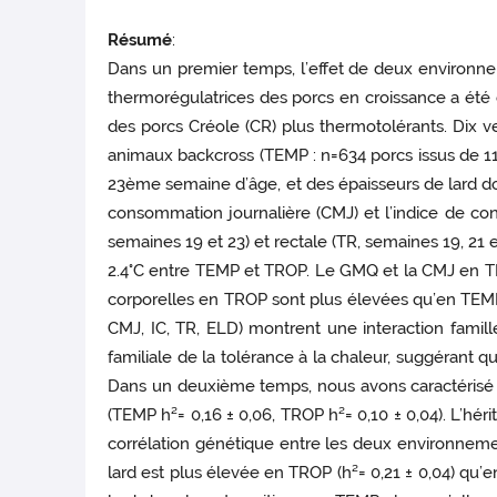
Résumé
:
Dans un premier temps, l’effet de deux environne
thermorégulatrices des porcs en croissance a été év
des porcs Créole (CR) plus thermotolérants. Dix 
animaux backcross (TEMP : n=634 porcs issus de 11
23ème semaine d’âge, et des épaisseurs de lard do
consommation journalière (CMJ) et l’indice de c
semaines 19 et 23) et rectale (TR, semaines 19, 21 
2.4°C entre TEMP et TROP. Le GMQ et la CMJ en TEM
corporelles en TROP sont plus élevées qu’en TEMP (
CMJ, IC, TR, ELD) montrent une interaction fami
familiale de la tolérance à la chaleur, suggérant qu
Dans un deuxième temps, nous avons caractérisé le 
(TEMP h²= 0,16 ± 0,06, TROP h²= 0,10 ± 0,04). L’hér
corrélation génétique entre les deux environnement
lard est plus élevée en TROP (h²= 0,21 ± 0,04) qu’e