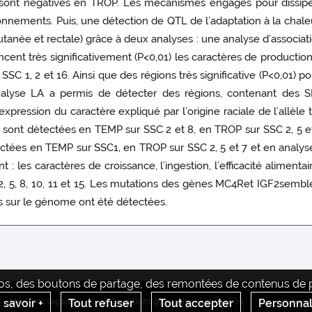
s sont négatives en TROP. Les mécanismes engagés pour dissiper
ronnements. Puis, une détection de QTL de l’adaptation à la chal
née et rectale) grâce à deux analyses : une analyse d’associati
ent très significativement (P<0,01) les caractères de production
ur SSC 1, 2 et 16. Ainsi que des régions très significative (P<0,01
analyse LA a permis de détecter des régions, contenant des 
expression du caractère expliqué par l’origine raciale de l’allèl
01) sont détectées en TEMP sur SSC 2 et 8, en TROP sur SSC 2, 5 et
ectées en TEMP sur SSC1, en TROP sur SSC 2, 5 et 7 et en analys
 : les caractères de croissance, l’ingestion, l’efficacité alimenta
5, 8, 10, 11 et 15. Les mutations des gènes MC4Ret IGF2semblen
ns sur le génome ont été détectées.
déos, des boutons de partage, des remontées de contenus de pl
 savoir +
Tout refuser
Tout accepter
Personnal
Mentions legales
Conditions générales d'utilisation
Gestion 