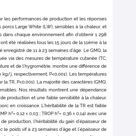
ur les performances de production et les réponses
s porcs Large White (LW), sensibles à la chaleur, et
es dans chaque environnement afin d’obtenir 1 298
t été réalisées tous les 15 jours de la 11ème à la
é enregistré de 11 à 23 semaines d’âge. Le GMQ, la
luée via des mesures de température cutanée (TC,
rature et de l’hygrométrie, montre une différence de
0 kg/j, respectivement; P<0,001). Les températures
r la TR, P<0,001). La majorité des caractères (GMQ,
sensibles. Nos résultats montrent une dépendance
de production et une faible sensibilité à la chaleur.
c en croissance. L’héritabilité de la TR est faible
EMP h²= 0,12 ± 0,03 ; TROP h²= 0,36 ± 0,14) avec une
e production, l’héritabilité du gain d’épaisseur de
c le poids vif à 23 semaines d’âge et l’épaisseur de