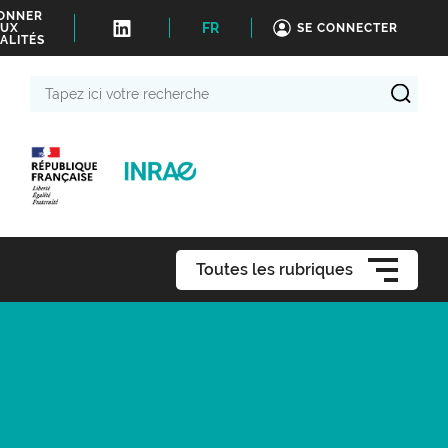
BONNER
FR
UX
SE CONNECTER
ALITÉS
Tapez
ici
votre
recherche
Toutes les rubriques